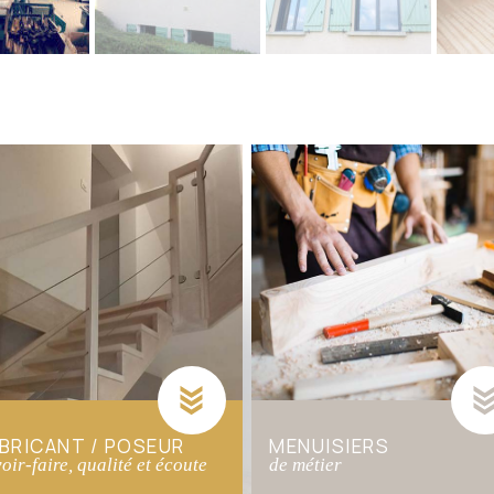
BRICANT / POSEUR
MENUISIERS
oir-faire, qualité et écoute
de métier