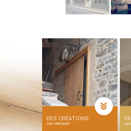
DES CRÉATIONS
FA
sur-mesure
sav